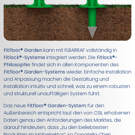
Fitfloor® Garden
kann mit FLBARRAF vollständig in
Fitlock®-Systeme
integriert werden. Die
Fitlock®-
Philosophi
e findet sich in allen Komponenten des
Fitfloor® Garden-Systems
wieder. Einfache Installation
und Anpassung machen die Gestaltung und
Installation intuitiv und schnell, was zu einem robusten
und strukturell unauffälligen System führt.
Das neue
Fitfloor® Garden-System
für den
Außenbereich entspricht laut den von CSIL erhobenen
Daten genau den Anforderungen des Marktes, die
darauf hindeuten, dass „zu den beliebtesten
Produkten im Möbelsektor“, so Donatella Cheri,