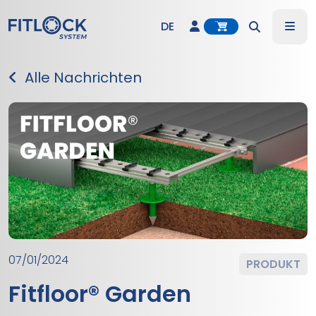
Account
Me
DE
Search
EN
Alle Nachrichten
ES
IT
07/01/2024
PRODUKT
Fitfloor® Garden