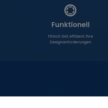
Funktionell
Fitlock löst effizient Ihre
Designanforderungen
Das o