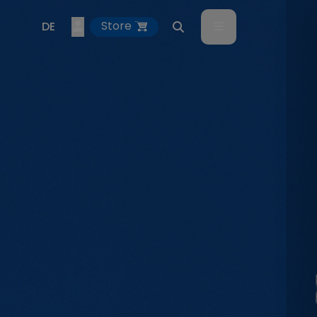
Account
Menu
Store
DE
Search
EN
ES
IT