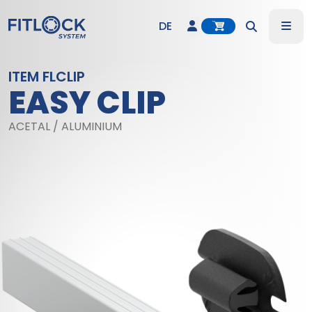
Account
Me
DE
Search
EN
ITEM FLCLIP
EASY CLIP
ES
ACETAL / ALUMINIUM
IT