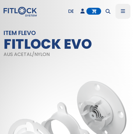
Account
Me
DE
Search
EN
ITEM FLEVO
FITLOCK EVO
ES
AUS ACETAL/NYLON
IT