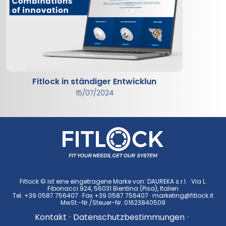
Fitlock in ständiger Entwicklun
15/07/2024
Fitlock © ist eine eingetragene Marke von: DAUREKA s.r.l. · Via L.
Fibonacci 924, 56031 Bientina (Pisa), Italien
Tel.
+39 0587 756407
· Fax +39 0587 756407 ·
marketing@fitlock.it
MwSt.-Nr./Steuer-Nr. 01623840509
Kontakt
·
Datenschutzbestimmungen
·