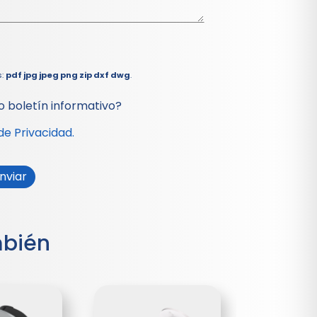
s:
pdf jpg jpeg png zip dxf dwg
.
o boletín informativo?
 de Privacidad.
mbién