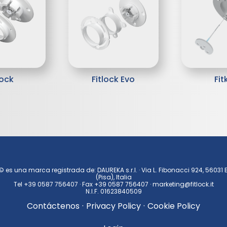
lock
Fitlock Evo
Fit
 © es una marca registrada de: DAUREKA s.r.l. · Via L. Fibonacci 924, 56031 
(Pisa), Italia
Tel
+39 0587 756407
· Fax +39 0587 756407 ·
marketing@fitlock.it
N.I.F. 01623840509
Contáctenos
·
Privacy Policy
·
Cookie Policy