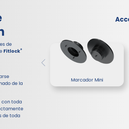
e
Acc
n
es de
®
de
Fitlock
arse
Marcador Mini
nado de la
 con toda
fectamente
s de toda