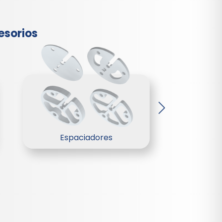
esorios
Espaciadores
Tapón 