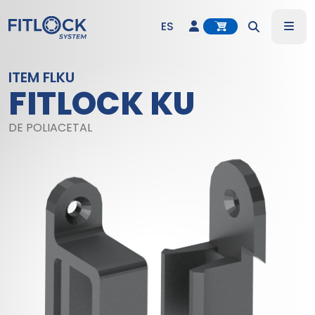
Account
Me
ES
Search
DE
ITEM FLKU
FITLOCK KU
EN
DE POLIACETAL
IT