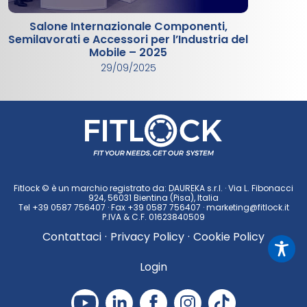
Salone Internazionale Componenti,
Semilavorati e Accessori per l’Industria del
Mobile – 2025
29/09/2025
Fitlock © è un marchio registrato da: DAUREKA s.r.l. · Via L. Fibonacci
924, 56031 Bientina (Pisa), Italia
Tel
+39 0587 756407
· Fax +39 0587 756407 ·
marketing@fitlock.it
P.IVA & C.F. 01623840509
Contattaci
·
Privacy Policy
·
Cookie Policy
Login